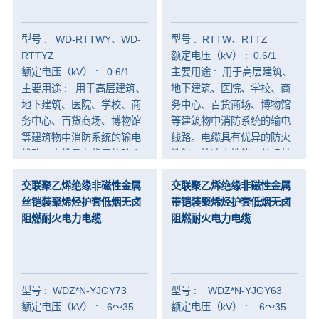
-
矿井用电缆
型号 : WD-RTTWY、WD-
型号 : RTTW、RTTZ
-
露天矿用电缆
RTTYZ
额定电压（kV） : 0.6/1
额定电压（kV） : 0.6/1
主要用途 : 用于高层建筑、
建筑楼宇
主要用途 : 用于高层建筑、
地下建筑、医院、学校、商
地下建筑、医院、学校、商
务中心、百货商场、博物馆
-
布电线
务中心、百货商场、博物馆
等建筑物中消防系统的输电
-
分支电缆
等建筑物中消防系统的输电
线路。电缆具有优异的防火
线路。电缆具有优异的防火
性能、抗冲击性能；单根长
-
铝合金电缆
性能、抗冲击性能；单根长
度长，减少电缆接头，提高
交联聚乙烯绝缘非磁性金属
交联聚乙烯绝缘非磁性金属
度长，减少电缆接头，提高
系统运行的可靠性。
-
耐火（防火）电缆
丝铠装聚烯烃护套低烟无卤
带铠装聚烯烃护套低烟无卤
系统运行的可靠性。
-
阻燃电缆
阻燃耐火电力电缆
阻燃耐火电力电缆
-
70年寿命电缆
工业制造
型号 : WDZ*N-YJGY73
型号 : WDZ*N-YJGY63
-
耐高温电缆
额定电压（kV） : 6～35
额定电压（kV） : 6～35