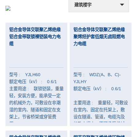
建筑楼宇
新能源
铝合金导体交联聚乙烯绝缘
铝合金导体交联聚乙烯绝缘
-
核电站用电缆
铝合金带联锁裸铠装电力电
聚烯烃护套低烟无卤阻燃电
-
风能专用电缆
缆
力电缆
-
太阳能光伏电缆
输配电
型号 : YJLH60
型号 : WDZ(A、B、C)-
-
裸导线
额定电压（kV） : 0.6/1
YJLHY
-
架空绝缘导线
主要用途 : 联锁铠装，重量
额定电压（kV） : 0.6/1
轻，安装方便，能承受一定
-
超高压电缆
的机械外力，可敷设在非潮
主要用途 : 重量轻，可敷设
湿的室内、隧道和固定在支
在室内、固定在托架上，敷
-
中压电缆
架上，节省桥架或穿管费
设在隧道、管道，电缆沟及
-
低压电缆
用。
松散土壤中，不可承受机械
外力作用。
-
电力同轴电缆